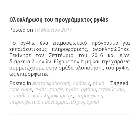
Ολοκλήρωση του προγράμματος py4hs
Posted on
10 Μαρτίου 2017
Το py4hs, ένα επιμορφωτικό πρόγραμμα για
εκπαιδευτικούς πληροφορικής, ολοκληρώθηκε.
Ξεκίνησε τον Σεπτέμριο του 2016 και είχε
διάρκεια 7 μηνών. Είχαμε την τιμή και την χαρά να
συμμετέχουμε στην ομάδα υλοποίησης του py4hs
ως επιμορφωτές.
Posted in
Ανατροφοδότηση
,
Δράσεις
,
Υλικό
Tagged
code clubs
,
cs4hs
,
google
,
py4hs
,
python
,
εκπαίδευση
,
εκπαιδευτικοί πληροφορικής
,
επιμόρφωση
,
επιμορφωτικό πρόγραμμα
,
πληροφορική
Posts navigation