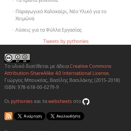
Τα πρώτα γενέθλια
Παραγωγικό Καλοκαίρι, Νέο Υλικό για το
Χειμώνα
Λύσεις για τα Φύλλα Εργασίας
Tweets by pythonies
Το υλικό διατίθεται με άδεια
Creative Commons
Attribution-ShareAlike 4.0 International License
.
Γιώργος Μπουκέας, Βασίλης Βασιλάκης (2015-2018)
ISBN: 978-618-00-0279-9
Οι
pythonies
και τα
websheets
στο