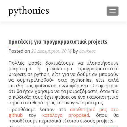
TOGGL
Προτάσεις για προγραμματιστικά projects
Posted on
22 Δεκεμβρίου 2016
by
boukeas
Πολλές φορές δοκιμάζουμε να υλοποιήσουμε
μικρότερα ή μεγαλύτερα προγραμματιστικά
projects σε python, είτε για να δούμε αν μπορούν
να συμπεριληφθούν στις pythonies, είτε απλά
επειδή μας φαίνονται ενδιαφέροντα. Σκεφτήκαμε
ότι θα ήταν χρήσιμο να τα μοιραζόμαστε, όταν πια
ο κώδικάς τους έχει φτάσει σε ένα ικανοποιητικό
σημείο σταθερότητας και αναγνωσιμότητας.
Προσθέσαμε λοιπόν στο
αποθετήριό μας στο
github
τον
κατάλογο proposed
, όπου θα
προσθέτουμε περιοδικά τέτοιου είδους projects.