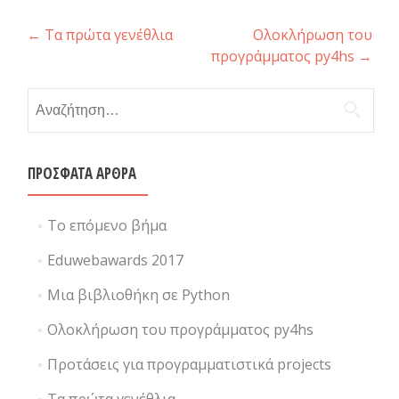
Post navigation
←
Τα πρώτα γενέθλια
Ολοκλήρωση του
προγράμματος py4hs
→
Αναζήτηση για:
ΠΡΌΣΦΑΤΑ ΆΡΘΡΑ
Το επόμενο βήμα
Eduwebawards 2017
Μια βιβλιοθήκη σε Python
Ολοκλήρωση του προγράμματος py4hs
Προτάσεις για προγραμματιστικά projects