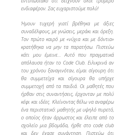
εντυπωσιακό ότι δείχνουν όλοι τρομερό
ενδιαφέρον. Σας ευχαριστούμε πολύ!
Ήμουν τυχερή γιατί βρέθηκα με άξιες
συναδέλφους, με γνώσεις, μεράκι και όρεξη.
Τον πρώτο καιρό με «νύχια και με δόντια»
κρατήθηκα να μην τα παρατήσω. Πιστεύω
κάτι μου έμεινε… Αυτό που πραγματικά
απόλαυσα ήταν το Code Club. Ειλικρινά αν
του χρόνου ξαναγινόταν, είμαι σίγουρη ότι
θα συμμετείχα και σίγουρα θα υπήρχε
συμμετοχή από τα παιδιά. Οι μαθητές που
ήρθαν στις συναντήσεις, έρχονταν με πολύ
κέφι και ιδέες. Κλείνοντας θέλω να αναφέρω
ένα περιστατικό: μαθητής με υψηλό πυρετό,
ο οποίος ήταν άρρωστος και έλειπε από το
σχολείο μια βδομάδα, ήρθε στο code club
και δεν έχασε συνάντηση. Πιστεύω ότι