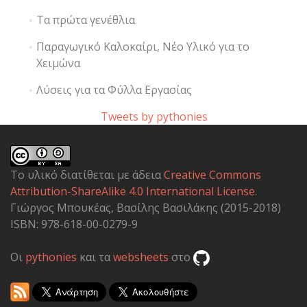
Τα πρώτα γενέθλια
Παραγωγικό Καλοκαίρι, Νέο Υλικό για το
Χειμώνα
Λύσεις για τα Φύλλα Εργασίας
Tweets by pythonies
Το υλικό διατίθεται με άδεια
Creative Commons
Attribution-ShareAlike 4.0 International License
.
Γιώργος Μπουκέας, Βασίλης Βασιλάκης (2015-2018)
ISBN: 978-618-00-0279-9
Οι
pythonies
και τα
websheets
στο