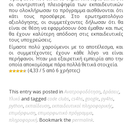
οι συντριπτική πλειοψηφία των εκπαιδευτικών
που ολοκλήρωσαν το πρόγραμμα αισθάνονται ότι
κάτι τους προσέφερε. Στο ερωτηματολόγιο
αξιολόγησης, οι συμμετέχοντες δήλωσαν ότι θα
είναι σε θέση να εφαρμόσουν όσα έμαθαν και πως
θα έχουν καλύτερη απόδοση στις εκπαιδευτικές
τους υποχρεώσεις.
Είμαστε πολύ χαρούμενοι με το αποτέλεσμα, και
οι συμμετέχοντες έχουν κάθε λόγο να είναι
περήφανοι. Ήταν μια εξαιρετική εμπειρία απο την
οποία αποκομίσαμε πάρα πολλά θετικά στοιχεία.
(4,33 / 5 από 6 χρήστες)
This entry was posted in
Ανατροφοδότηση
,
Δράσεις
,
Υλικό
and tagged
code clubs
,
cs4hs
,
google
,
py4hs
,
python
,
εκπαίδευση
,
εκπαιδευτικοί πληροφορικής
,
επιμόρφωση
,
επιμορφωτικό πρόγραμμα
,
πληροφορική
. Bookmark the
permalink
.