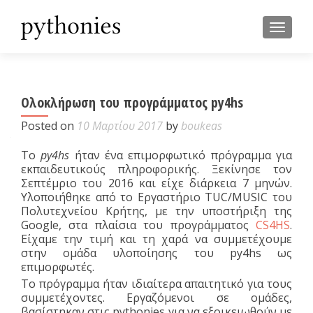
TOGGL
Ολοκλήρωση του προγράμματος py4hs
Posted on
10 Μαρτίου 2017
by
boukeas
Το
py4hs
ήταν ένα επιμορφωτικό πρόγραμμα για
εκπαιδευτικούς πληροφορικής. Ξεκίνησε τον
Σεπτέμριο του 2016 και είχε διάρκεια 7 μηνών.
Υλοποιήθηκε από το Εργαστήριο TUC/MUSIC του
Πολυτεχνείου Κρήτης, με την υποστήριξη της
Google, στα πλαίσια του προγράμματος
CS4HS
.
Είχαμε την τιμή και τη χαρά να συμμετέχουμε
στην ομάδα υλοποίησης του py4hs ως
επιμορφωτές.
Το πρόγραμμα ήταν ιδιαίτερα απαιτητικό για τους
συμμετέχοντες. Εργαζόμενοι σε ομάδες,
βασίστηκαν στις pythonies για να εξοικειωθούν με