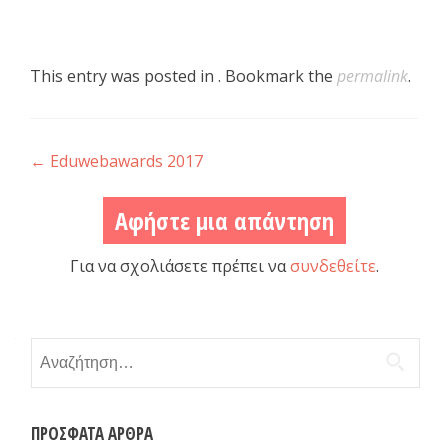
This entry was posted in . Bookmark the
permalink
.
Post navigation
←
Eduwebawards 2017
Αφήστε μια απάντηση
Για να σχολιάσετε πρέπει να
συνδεθείτε
.
Αναζήτηση για:
ΠΡΌΣΦΑΤΑ ΆΡΘΡΑ